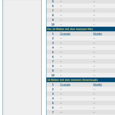
5
--
--
6
--
--
7
--
--
8
--
--
9
--
--
10
--
--
Die 10 Bilder mit den meisten Hits
1
Granate
Moeller
2
--
--
3
--
--
4
--
--
5
--
--
6
--
--
7
--
--
8
--
--
9
--
--
10
--
--
10 Bilder mit den meisten Downloads
1
Granate
Moeller
2
--
--
3
--
--
4
--
--
5
--
--
6
--
--
7
--
--