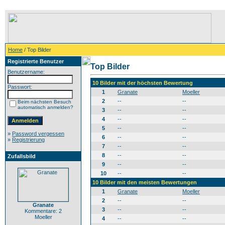
Home
/ Top Bilder
Registrierte Benutzer
Top Bilder
Benutzername:
10 Bilder mit der höchsten Bewertung
Passwort:
1
Granate
Moeller
2
--
--
Beim nächsten Besuch
automatisch anmelden?
3
--
--
4
--
--
5
--
--
»
Password vergessen
6
--
--
»
Registrierung
7
--
--
8
--
--
Zufallsbild
9
--
--
10
--
--
10 Bilder mit den meisten Bewertungen
1
Granate
Moeller
2
--
--
Granate
3
--
--
Kommentare: 2
Moeller
4
--
--