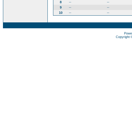
8
--
--
9
--
--
10
--
--
Powe
Copyright