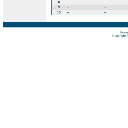
8
--
--
9
--
--
10
--
--
Powe
Copyright