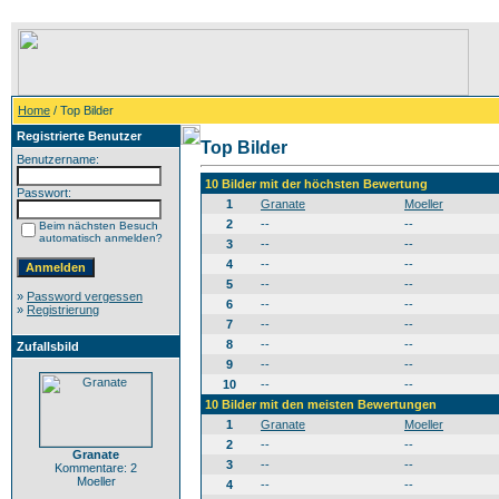
Home
/ Top Bilder
Registrierte Benutzer
Top Bilder
Benutzername:
10 Bilder mit der höchsten Bewertung
Passwort:
1
Granate
Moeller
2
--
--
Beim nächsten Besuch
automatisch anmelden?
3
--
--
4
--
--
5
--
--
»
Password vergessen
6
--
--
»
Registrierung
7
--
--
8
--
--
Zufallsbild
9
--
--
10
--
--
10 Bilder mit den meisten Bewertungen
1
Granate
Moeller
2
--
--
Granate
3
--
--
Kommentare: 2
Moeller
4
--
--