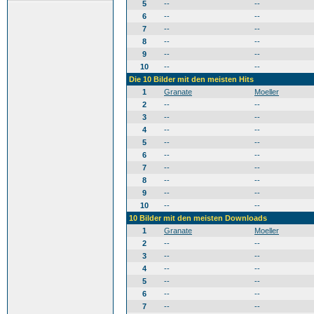
5
--
--
6
--
--
7
--
--
8
--
--
9
--
--
10
--
--
Die 10 Bilder mit den meisten Hits
1
Granate
Moeller
2
--
--
3
--
--
4
--
--
5
--
--
6
--
--
7
--
--
8
--
--
9
--
--
10
--
--
10 Bilder mit den meisten Downloads
1
Granate
Moeller
2
--
--
3
--
--
4
--
--
5
--
--
6
--
--
7
--
--