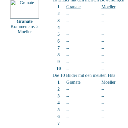
1
Granate
Moeller
2
--
--
3
--
--
Granate
Kommentare: 2
4
--
--
Moeller
5
--
--
6
--
--
7
--
--
8
--
--
9
--
--
10
--
--
Die 10 Bilder mit den meisten Hits
1
Granate
Moeller
2
--
--
3
--
--
4
--
--
5
--
--
6
--
--
7
--
--