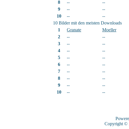
8
--
--
9
--
--
10
--
--
10 Bilder mit den meisten Downloads
1
Granate
Moeller
2
--
--
3
--
--
4
--
--
5
--
--
6
--
--
7
--
--
8
--
--
9
--
--
10
--
--
Power
Copyright ©