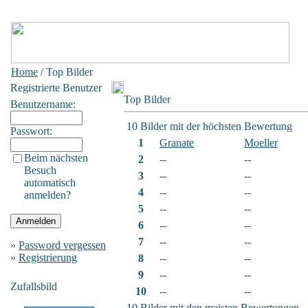
Home
/ Top Bilder
Registrierte Benutzer
Top Bilder
Benutzername:
10 Bilder mit der höchsten Bewertung
Passwort:
1
Granate
Moeller
Beim nächsten
2
--
--
Besuch
3
--
--
automatisch
4
--
--
anmelden?
5
--
--
6
--
--
7
--
--
»
Password vergessen
»
Registrierung
8
--
--
9
--
--
Zufallsbild
10
--
--
10 Bilder mit den meisten Bewertungen