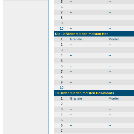
5
--
--
6
--
--
7
--
--
8
--
--
9
--
--
10
--
--
Die 10 Bilder mit den meisten Hits
1
Granate
Moeller
2
--
--
3
--
--
4
--
--
5
--
--
6
--
--
7
--
--
8
--
--
9
--
--
10
--
--
10 Bilder mit den meisten Downloads
1
Granate
Moeller
2
--
--
3
--
--
4
--
--
5
--
--
6
--
--
7
--
--