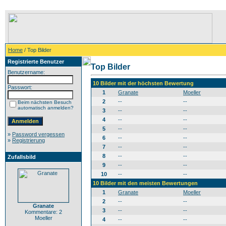
Home
/ Top Bilder
Registrierte Benutzer
Top Bilder
Benutzername:
10 Bilder mit der höchsten Bewertung
Passwort:
1
Granate
Moeller
2
--
--
Beim nächsten Besuch
automatisch anmelden?
3
--
--
4
--
--
5
--
--
»
Password vergessen
6
--
--
»
Registrierung
7
--
--
8
--
--
Zufallsbild
9
--
--
10
--
--
10 Bilder mit den meisten Bewertungen
1
Granate
Moeller
2
--
--
Granate
3
--
--
Kommentare: 2
Moeller
4
--
--