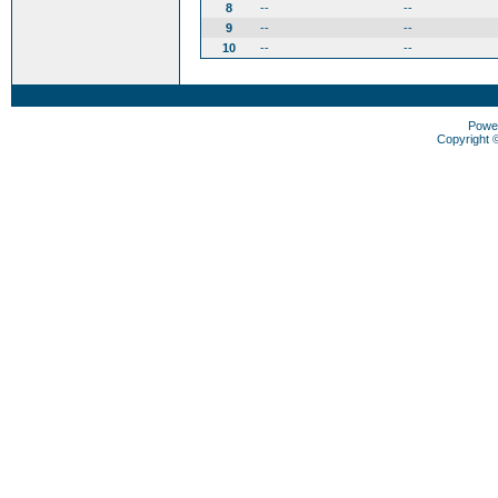
8
--
--
9
--
--
10
--
--
Powe
Copyright