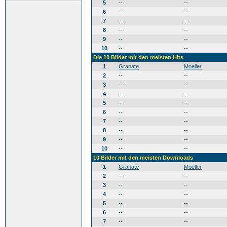
5
--
--
6
--
--
7
--
--
8
--
--
9
--
--
10
--
--
Die 10 Bilder mit den meisten Hits
1
Granate
Moeller
2
--
--
3
--
--
4
--
--
5
--
--
6
--
--
7
--
--
8
--
--
9
--
--
10
--
--
10 Bilder mit den meisten Downloads
1
Granate
Moeller
2
--
--
3
--
--
4
--
--
5
--
--
6
--
--
7
--
--