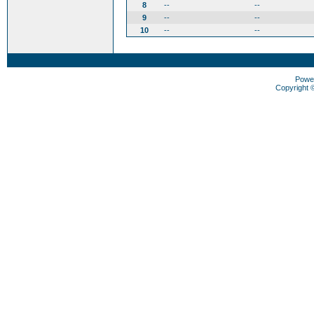
8
--
--
9
--
--
10
--
--
Powe
Copyright