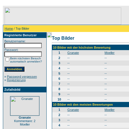
Home
/ Top Bilder
Registrierte Benutzer
Top Bilder
Benutzername:
10 Bilder mit der höchsten Bewertung
Passwort:
1
Granate
Moeller
2
--
--
Beim nächsten Besuch
automatisch anmelden?
3
--
--
4
--
--
5
--
--
»
Password vergessen
6
--
--
»
Registrierung
7
--
--
8
--
--
Zufallsbild
9
--
--
10
--
--
10 Bilder mit den meisten Bewertungen
1
Granate
Moeller
2
--
--
Granate
3
--
--
Kommentare: 2
Moeller
4
--
--