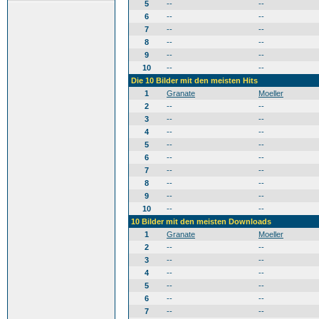
5
--
--
6
--
--
7
--
--
8
--
--
9
--
--
10
--
--
Die 10 Bilder mit den meisten Hits
1
Granate
Moeller
2
--
--
3
--
--
4
--
--
5
--
--
6
--
--
7
--
--
8
--
--
9
--
--
10
--
--
10 Bilder mit den meisten Downloads
1
Granate
Moeller
2
--
--
3
--
--
4
--
--
5
--
--
6
--
--
7
--
--