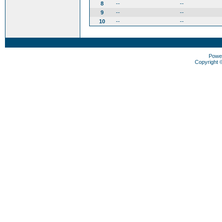
8
--
--
9
--
--
10
--
--
Powe
Copyright