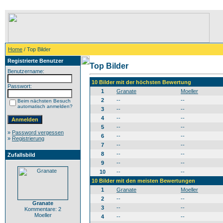
Home
/ Top Bilder
Registrierte Benutzer
Top Bilder
Benutzername:
10 Bilder mit der höchsten Bewertung
Passwort:
1
Granate
Moeller
2
--
--
Beim nächsten Besuch
automatisch anmelden?
3
--
--
4
--
--
5
--
--
»
Password vergessen
6
--
--
»
Registrierung
7
--
--
8
--
--
Zufallsbild
9
--
--
10
--
--
10 Bilder mit den meisten Bewertungen
1
Granate
Moeller
2
--
--
Granate
3
--
--
Kommentare: 2
Moeller
4
--
--