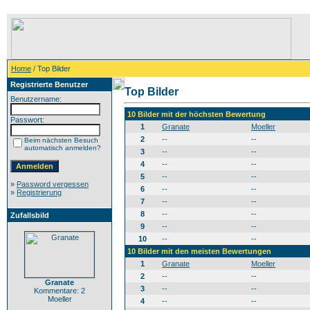
Home
/ Top Bilder
Registrierte Benutzer
Top Bilder
Benutzername:
10 Bilder mit der höchsten Bewertung
Passwort:
1
Granate
Moeller
2
--
--
Beim nächsten Besuch
automatisch anmelden?
3
--
--
4
--
--
5
--
--
»
Password vergessen
6
--
--
»
Registrierung
7
--
--
8
--
--
Zufallsbild
9
--
--
10
--
--
10 Bilder mit den meisten Bewertungen
1
Granate
Moeller
2
--
--
Granate
3
--
--
Kommentare: 2
Moeller
4
--
--