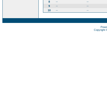
8
--
--
9
--
--
10
--
--
Powe
Copyright