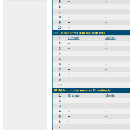
5
--
--
6
--
--
7
--
--
8
--
--
9
--
--
10
--
--
Die 10 Bilder mit den meisten Hits
1
Granate
Moeller
2
--
--
3
--
--
4
--
--
5
--
--
6
--
--
7
--
--
8
--
--
9
--
--
10
--
--
10 Bilder mit den meisten Downloads
1
Granate
Moeller
2
--
--
3
--
--
4
--
--
5
--
--
6
--
--
7
--
--