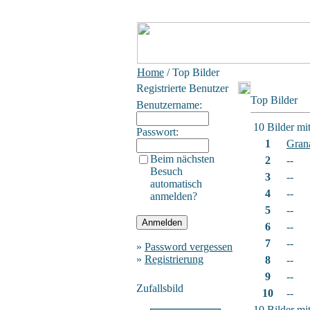
Home
/ Top Bilder
Registrierte Benutzer
Top Bilder
Benutzername:
10 Bilder mi
Passwort:
1
Gran
Beim nächsten
2
--
Besuch
3
--
automatisch
4
--
anmelden?
5
--
6
--
7
--
»
Password vergessen
»
Registrierung
8
--
9
--
Zufallsbild
10
--
10 Bilder mi