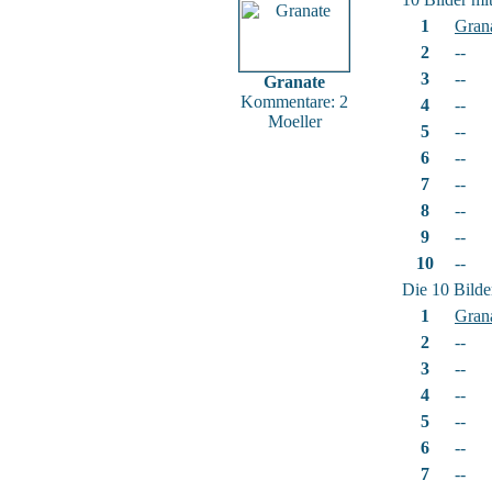
1
Gran
2
--
3
--
Granate
Kommentare: 2
4
--
Moeller
5
--
6
--
7
--
8
--
9
--
10
--
Die 10 Bilde
1
Gran
2
--
3
--
4
--
5
--
6
--
7
--