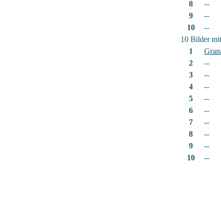
8
--
9
--
10
--
10 Bilder mi
1
Gran
2
--
3
--
4
--
5
--
6
--
7
--
8
--
9
--
10
--