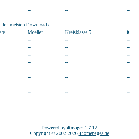
--
--
--
--
--
--
--
--
--
t den meisten Downloads
ate
Moeller
Kreisklasse 5
0
--
--
--
--
--
--
--
--
--
--
--
--
--
--
--
--
--
--
--
--
--
--
--
--
--
--
--
Powered by
4images
1.7.12
Copyright © 2002-2026
4homepages.de