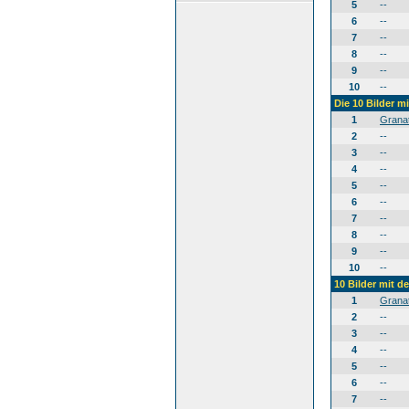
5
--
6
--
7
--
8
--
9
--
10
--
Die 10 Bilder m
1
Grana
2
--
3
--
4
--
5
--
6
--
7
--
8
--
9
--
10
--
10 Bilder mit 
1
Grana
2
--
3
--
4
--
5
--
6
--
7
--