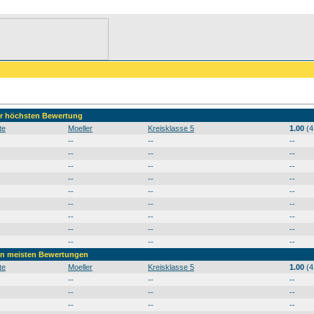
der höchsten Bewertung
te
Moeller
Kreisklasse 5
1.00
(4
--
--
--
--
--
--
--
--
--
--
--
--
--
--
--
--
--
--
--
--
--
--
--
--
--
--
--
den meisten Bewertungen
te
Moeller
Kreisklasse 5
1.00
(4
--
--
--
--
--
--
--
--
--