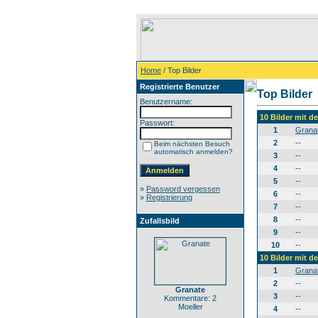
Home
/ Top Bilder
Registrierte Benutzer
Top Bilder
Benutzername:
10 Bilder mit 
Passwort:
1
Grana
2
--
Beim nächsten Besuch
automatisch anmelden?
3
--
4
--
5
--
»
Password vergessen
6
--
»
Registrierung
7
--
8
--
Zufallsbild
9
--
10
--
10 Bilder mit 
1
Grana
2
--
Granate
3
--
Kommentare: 2
Moeller
4
--