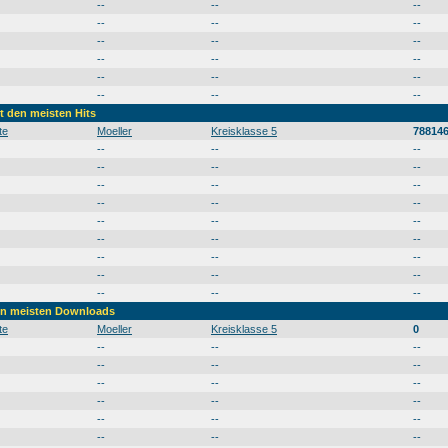
--
--
--
--
--
--
--
--
--
--
--
--
--
--
--
--
--
--
it den meisten Hits
te
Moeller
Kreisklasse 5
78814
--
--
--
--
--
--
--
--
--
--
--
--
--
--
--
--
--
--
--
--
--
--
--
--
--
--
--
den meisten Downloads
te
Moeller
Kreisklasse 5
0
--
--
--
--
--
--
--
--
--
--
--
--
--
--
--
--
--
--