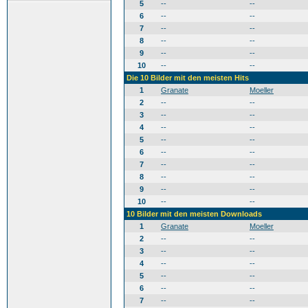
5
--
--
6
--
--
7
--
--
8
--
--
9
--
--
10
--
--
Die 10 Bilder mit den meisten Hits
1
Granate
Moeller
2
--
--
3
--
--
4
--
--
5
--
--
6
--
--
7
--
--
8
--
--
9
--
--
10
--
--
10 Bilder mit den meisten Downloads
1
Granate
Moeller
2
--
--
3
--
--
4
--
--
5
--
--
6
--
--
7
--
--