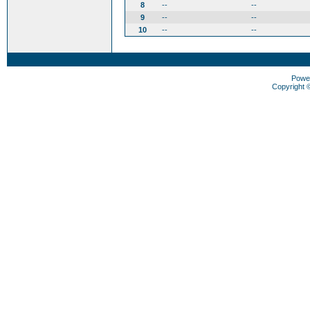
8
--
--
9
--
--
10
--
--
Powe
Copyright