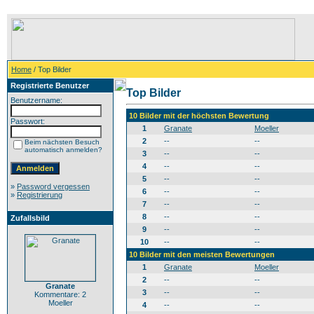
Home
/ Top Bilder
Registrierte Benutzer
Top Bilder
Benutzername:
10 Bilder mit der höchsten Bewertung
Passwort:
1
Granate
Moeller
2
--
--
Beim nächsten Besuch
automatisch anmelden?
3
--
--
4
--
--
5
--
--
»
Password vergessen
6
--
--
»
Registrierung
7
--
--
8
--
--
Zufallsbild
9
--
--
10
--
--
10 Bilder mit den meisten Bewertungen
1
Granate
Moeller
2
--
--
Granate
3
--
--
Kommentare: 2
Moeller
4
--
--