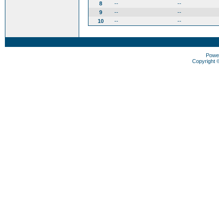
8
--
--
9
--
--
10
--
--
Powe
Copyright