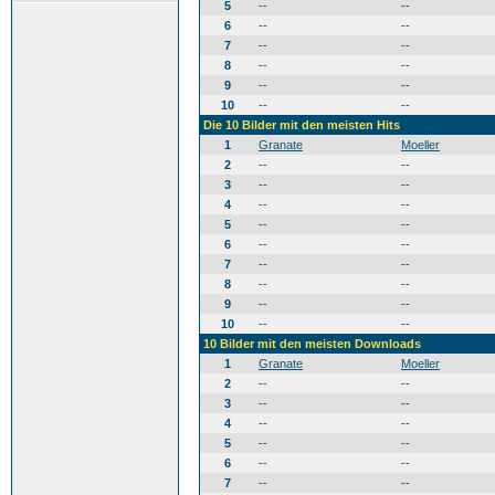
5
--
--
6
--
--
7
--
--
8
--
--
9
--
--
10
--
--
Die 10 Bilder mit den meisten Hits
1
Granate
Moeller
2
--
--
3
--
--
4
--
--
5
--
--
6
--
--
7
--
--
8
--
--
9
--
--
10
--
--
10 Bilder mit den meisten Downloads
1
Granate
Moeller
2
--
--
3
--
--
4
--
--
5
--
--
6
--
--
7
--
--