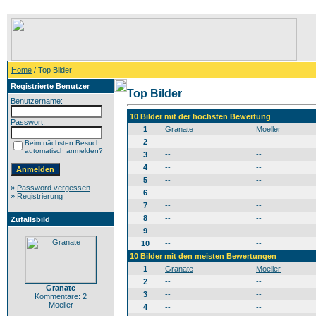
Home
/ Top Bilder
Registrierte Benutzer
Top Bilder
Benutzername:
10 Bilder mit der höchsten Bewertung
Passwort:
1
Granate
Moeller
2
--
--
Beim nächsten Besuch
automatisch anmelden?
3
--
--
4
--
--
5
--
--
»
Password vergessen
6
--
--
»
Registrierung
7
--
--
8
--
--
Zufallsbild
9
--
--
10
--
--
10 Bilder mit den meisten Bewertungen
1
Granate
Moeller
2
--
--
Granate
3
--
--
Kommentare: 2
Moeller
4
--
--