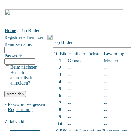
Home
/ Top Bilder
Registrierte Benutzer
Top Bilder
Benutzername:
10 Bilder mit der höchsten Bewertung
Passwort:
1
Granate
Moeller
Beim nächsten
2
--
--
Besuch
3
--
--
automatisch
4
--
--
anmelden?
5
--
--
6
--
--
7
--
--
»
Password vergessen
»
Registrierung
8
--
--
9
--
--
Zufallsbild
10
--
--
10 Bilder mit den meisten Bewertungen