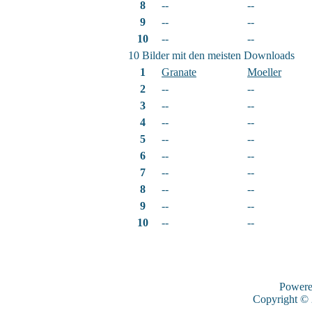
8
--
--
9
--
--
10
--
--
10 Bilder mit den meisten Downloads
1
Granate
Moeller
2
--
--
3
--
--
4
--
--
5
--
--
6
--
--
7
--
--
8
--
--
9
--
--
10
--
--
Power
Copyright ©