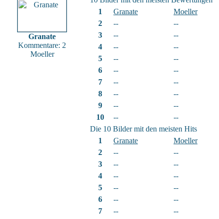
1
Granate
Moeller
2
--
--
3
--
--
Granate
Kommentare: 2
4
--
--
Moeller
5
--
--
6
--
--
7
--
--
8
--
--
9
--
--
10
--
--
Die 10 Bilder mit den meisten Hits
1
Granate
Moeller
2
--
--
3
--
--
4
--
--
5
--
--
6
--
--
7
--
--