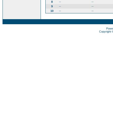
8
--
--
9
--
--
10
--
--
Powe
Copyright