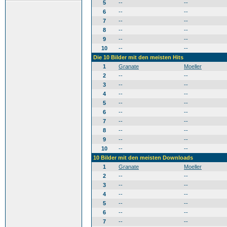
5
--
--
6
--
--
7
--
--
8
--
--
9
--
--
10
--
--
Die 10 Bilder mit den meisten Hits
1
Granate
Moeller
2
--
--
3
--
--
4
--
--
5
--
--
6
--
--
7
--
--
8
--
--
9
--
--
10
--
--
10 Bilder mit den meisten Downloads
1
Granate
Moeller
2
--
--
3
--
--
4
--
--
5
--
--
6
--
--
7
--
--