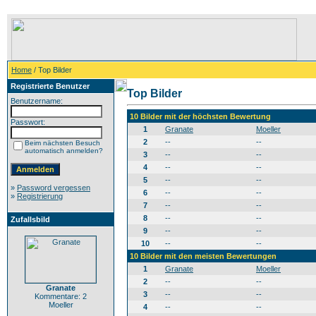
Home
/ Top Bilder
Registrierte Benutzer
Top Bilder
Benutzername:
10 Bilder mit der höchsten Bewertung
Passwort:
1
Granate
Moeller
2
--
--
Beim nächsten Besuch
automatisch anmelden?
3
--
--
4
--
--
5
--
--
»
Password vergessen
6
--
--
»
Registrierung
7
--
--
8
--
--
Zufallsbild
9
--
--
10
--
--
10 Bilder mit den meisten Bewertungen
1
Granate
Moeller
2
--
--
Granate
3
--
--
Kommentare: 2
Moeller
4
--
--