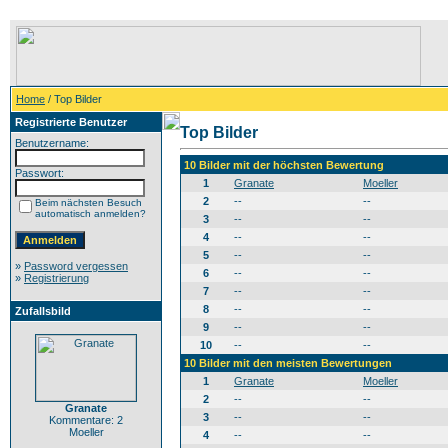
Home
/ Top Bilder
Registrierte Benutzer
Top Bilder
Benutzername:
10 Bilder mit der höchsten Bewertung
Passwort:
1
Granate
Moeller
2
--
--
Beim nächsten Besuch
automatisch anmelden?
3
--
--
4
--
--
5
--
--
»
Password vergessen
6
--
--
»
Registrierung
7
--
--
8
--
--
Zufallsbild
9
--
--
10
--
--
10 Bilder mit den meisten Bewertungen
1
Granate
Moeller
2
--
--
Granate
3
--
--
Kommentare: 2
Moeller
4
--
--