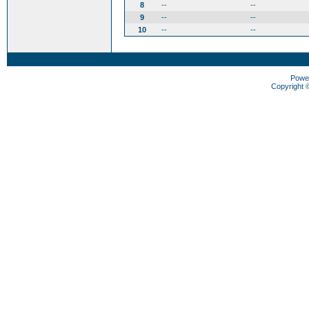
8
--
--
9
--
--
10
--
--
Powe
Copyright