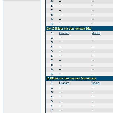
5
--
--
6
--
--
7
--
--
8
--
--
9
--
--
10
--
--
Die 10 Bilder mit den meisten Hits
1
Granate
Moeller
2
--
--
3
--
--
4
--
--
5
--
--
6
--
--
7
--
--
8
--
--
9
--
--
10
--
--
10 Bilder mit den meisten Downloads
1
Granate
Moeller
2
--
--
3
--
--
4
--
--
5
--
--
6
--
--
7
--
--