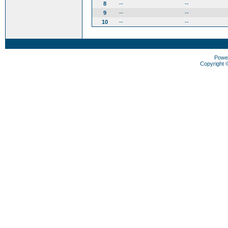
8
--
--
9
--
--
10
--
--
Powe
Copyright