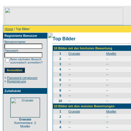
Home
/ Top Bilder
Registrierte Benutzer
Top Bilder
Benutzername:
10 Bilder mit der höchsten Bewertung
Passwort:
1
Granate
Moeller
2
--
--
Beim nächsten Besuch
automatisch anmelden?
3
--
--
4
--
--
5
--
--
»
Password vergessen
6
--
--
»
Registrierung
7
--
--
8
--
--
Zufallsbild
9
--
--
10
--
--
10 Bilder mit den meisten Bewertungen
1
Granate
Moeller
2
--
--
Granate
3
--
--
Kommentare: 2
Moeller
4
--
--