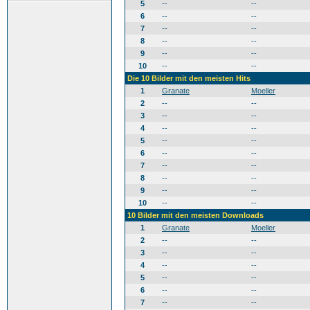
5
--
--
6
--
--
7
--
--
8
--
--
9
--
--
10
--
--
Die 10 Bilder mit den meisten Hits
1
Granate
Moeller
2
--
--
3
--
--
4
--
--
5
--
--
6
--
--
7
--
--
8
--
--
9
--
--
10
--
--
10 Bilder mit den meisten Downloads
1
Granate
Moeller
2
--
--
3
--
--
4
--
--
5
--
--
6
--
--
7
--
--