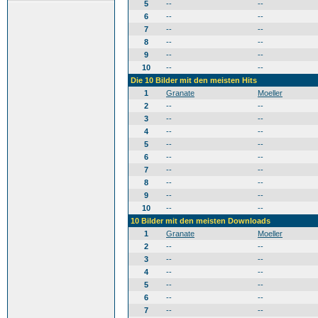
5
--
--
6
--
--
7
--
--
8
--
--
9
--
--
10
--
--
Die 10 Bilder mit den meisten Hits
1
Granate
Moeller
2
--
--
3
--
--
4
--
--
5
--
--
6
--
--
7
--
--
8
--
--
9
--
--
10
--
--
10 Bilder mit den meisten Downloads
1
Granate
Moeller
2
--
--
3
--
--
4
--
--
5
--
--
6
--
--
7
--
--