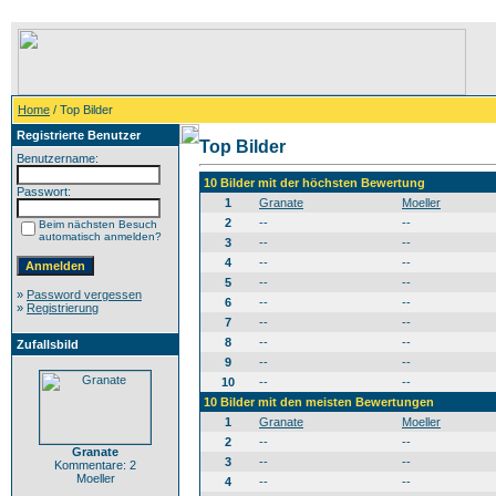
Home
/ Top Bilder
Registrierte Benutzer
Top Bilder
Benutzername:
10 Bilder mit der höchsten Bewertung
Passwort:
1
Granate
Moeller
2
--
--
Beim nächsten Besuch
automatisch anmelden?
3
--
--
4
--
--
5
--
--
»
Password vergessen
6
--
--
»
Registrierung
7
--
--
8
--
--
Zufallsbild
9
--
--
10
--
--
10 Bilder mit den meisten Bewertungen
1
Granate
Moeller
2
--
--
Granate
3
--
--
Kommentare: 2
Moeller
4
--
--