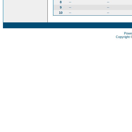
8
--
--
9
--
--
10
--
--
Powe
Copyright