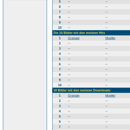
5
--
--
6
--
--
7
--
--
8
--
--
9
--
--
10
--
--
Die 10 Bilder mit den meisten Hits
1
Granate
Moeller
2
--
--
3
--
--
4
--
--
5
--
--
6
--
--
7
--
--
8
--
--
9
--
--
10
--
--
10 Bilder mit den meisten Downloads
1
Granate
Moeller
2
--
--
3
--
--
4
--
--
5
--
--
6
--
--
7
--
--