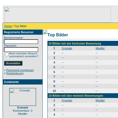
Home
/ Top Bilder
Registrierte Benutzer
Top Bilder
Benutzername:
10 Bilder mit der höchsten Bewertung
Passwort:
1
Granate
Moeller
2
--
--
Beim nächsten Besuch
automatisch anmelden?
3
--
--
4
--
--
5
--
--
»
Password vergessen
6
--
--
»
Registrierung
7
--
--
8
--
--
Zufallsbild
9
--
--
10
--
--
10 Bilder mit den meisten Bewertungen
1
Granate
Moeller
2
--
--
Granate
3
--
--
Kommentare: 2
Moeller
4
--
--