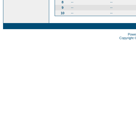
8
--
--
9
--
--
10
--
--
Powe
Copyright