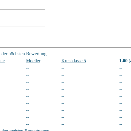
t der höchsten Bewertung
ate
Moeller
Kreisklasse 5
1.00
(
--
--
--
--
--
--
--
--
--
--
--
--
--
--
--
--
--
--
--
--
--
--
--
--
--
--
--
t den meisten Bewertungen