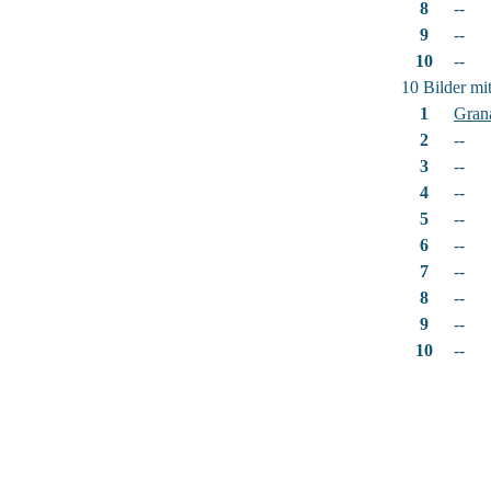
8
--
9
--
10
--
10 Bilder mi
1
Gran
2
--
3
--
4
--
5
--
6
--
7
--
8
--
9
--
10
--