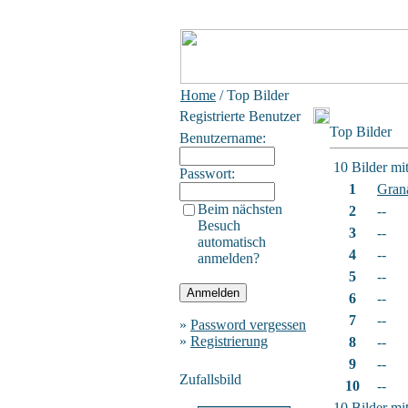
Home
/ Top Bilder
Registrierte Benutzer
Top Bilder
Benutzername:
10 Bilder mi
Passwort:
1
Gran
Beim nächsten
2
--
Besuch
3
--
automatisch
4
--
anmelden?
5
--
6
--
7
--
»
Password vergessen
»
Registrierung
8
--
9
--
Zufallsbild
10
--
10 Bilder mi