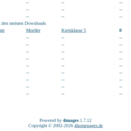
--
--
--
--
--
--
--
--
--
t den meisten Downloads
ate
Moeller
Kreisklasse 5
0
--
--
--
--
--
--
--
--
--
--
--
--
--
--
--
--
--
--
--
--
--
--
--
--
--
--
--
Powered by
4images
1.7.12
Copyright © 2002-2026
4homepages.de