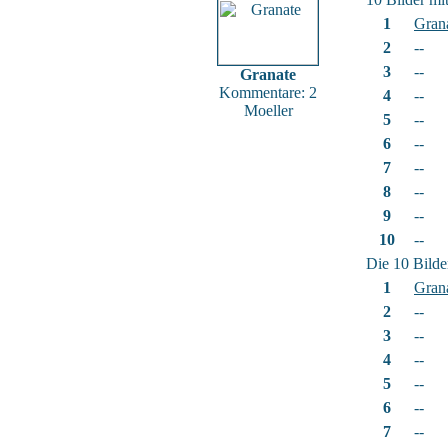
1
Gran
2
--
3
--
Granate
Kommentare: 2
4
--
Moeller
5
--
6
--
7
--
8
--
9
--
10
--
Die 10 Bilde
1
Gran
2
--
3
--
4
--
5
--
6
--
7
--