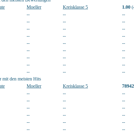
ate
Moeller
Kreisklasse 5
1.00
(
--
--
--
--
--
--
--
--
--
--
--
--
--
--
--
--
--
--
--
--
--
--
--
--
--
--
--
r mit den meisten Hits
ate
Moeller
Kreisklasse 5
78942
--
--
--
--
--
--
--
--
--
--
--
--
--
--
--
--
--
--