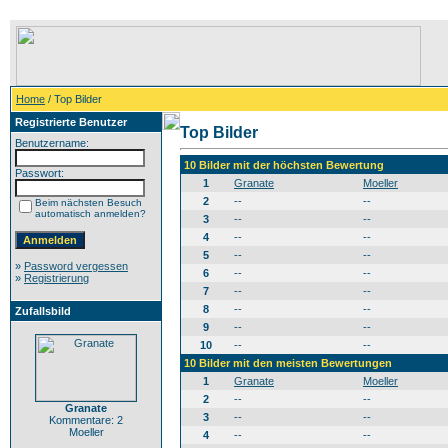
Home
/ Top Bilder
Registrierte Benutzer
Top Bilder
Benutzername:
10 Bilder mit der höchsten Bewertung
Passwort:
1
Granate
Moeller
2
--
--
Beim nächsten Besuch
automatisch anmelden?
3
--
--
4
--
--
5
--
--
»
Password vergessen
6
--
--
»
Registrierung
7
--
--
8
--
--
Zufallsbild
9
--
--
10
--
--
10 Bilder mit den meisten Bewertungen
1
Granate
Moeller
2
--
--
Granate
3
--
--
Kommentare: 2
Moeller
4
--
--