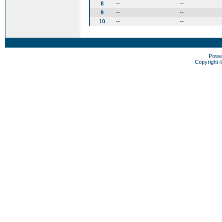
8
--
--
9
--
--
10
--
--
Powe
Copyright