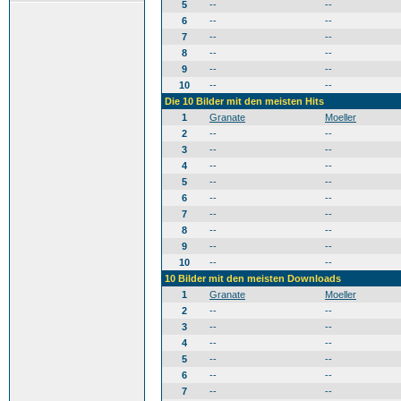
5
--
--
6
--
--
7
--
--
8
--
--
9
--
--
10
--
--
Die 10 Bilder mit den meisten Hits
1
Granate
Moeller
2
--
--
3
--
--
4
--
--
5
--
--
6
--
--
7
--
--
8
--
--
9
--
--
10
--
--
10 Bilder mit den meisten Downloads
1
Granate
Moeller
2
--
--
3
--
--
4
--
--
5
--
--
6
--
--
7
--
--