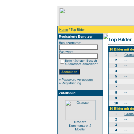
Home
/ Top Bilder
Registrierte Benutzer
Top Bilder
Benutzername:
10 Bilder mit 
Passwort:
1
Grana
2
--
Beim nächsten Besuch
automatisch anmelden?
3
--
4
--
5
--
»
Password vergessen
6
--
»
Registrierung
7
--
8
--
Zufallsbild
9
--
10
--
10 Bilder mit 
1
Grana
2
--
Granate
3
--
Kommentare: 2
Moeller
4
--