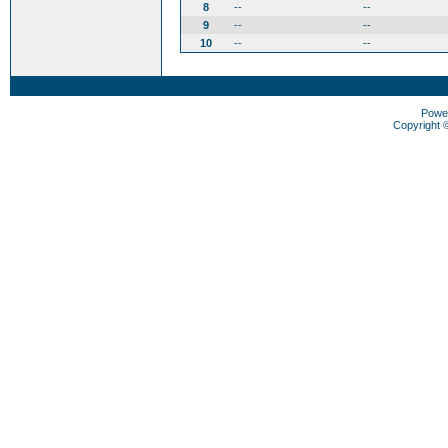
8
--
--
9
--
--
10
--
--
Powe
Copyright