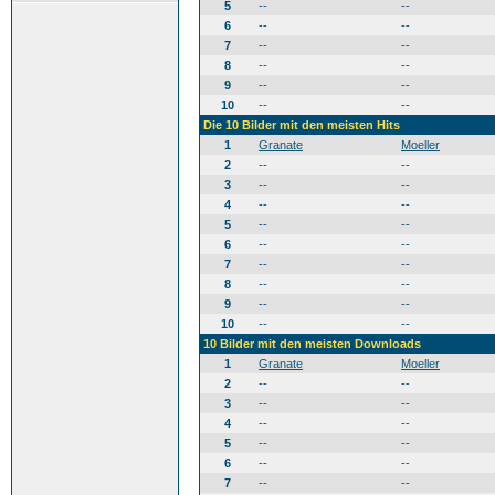
5
--
--
6
--
--
7
--
--
8
--
--
9
--
--
10
--
--
Die 10 Bilder mit den meisten Hits
1
Granate
Moeller
2
--
--
3
--
--
4
--
--
5
--
--
6
--
--
7
--
--
8
--
--
9
--
--
10
--
--
10 Bilder mit den meisten Downloads
1
Granate
Moeller
2
--
--
3
--
--
4
--
--
5
--
--
6
--
--
7
--
--