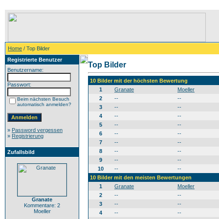
Home
/ Top Bilder
Registrierte Benutzer
Top Bilder
Benutzername:
10 Bilder mit der höchsten Bewertung
Passwort:
1
Granate
Moeller
2
--
--
Beim nächsten Besuch
automatisch anmelden?
3
--
--
4
--
--
5
--
--
»
Password vergessen
6
--
--
»
Registrierung
7
--
--
8
--
--
Zufallsbild
9
--
--
10
--
--
10 Bilder mit den meisten Bewertungen
1
Granate
Moeller
2
--
--
Granate
3
--
--
Kommentare: 2
Moeller
4
--
--