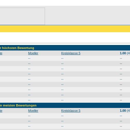
der höchsten Bewertung
te
Moeller
Kreisklasse 5
1.00
(4
--
--
--
--
--
--
--
--
--
--
--
--
--
--
--
--
--
--
--
--
--
--
--
--
--
--
--
den meisten Bewertungen
te
Moeller
Kreisklasse 5
1.00
(4
--
--
--
--
--
--
--
--
--