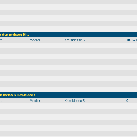
--
--
--
--
--
--
--
--
--
--
--
--
--
--
--
--
--
--
it den meisten Hits
te
Moeller
Kreisklasse 5
78767
--
--
--
--
--
--
--
--
--
--
--
--
--
--
--
--
--
--
--
--
--
--
--
--
--
--
--
den meisten Downloads
te
Moeller
Kreisklasse 5
0
--
--
--
--
--
--
--
--
--
--
--
--
--
--
--
--
--
--