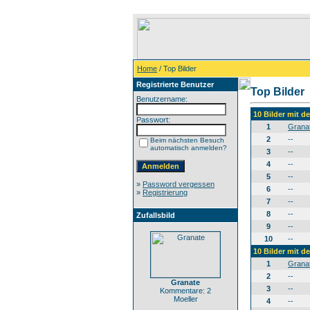
Home
/ Top Bilder
Registrierte Benutzer
Top Bilder
Benutzername:
10 Bilder mit 
Passwort:
1
Grana
2
--
Beim nächsten Besuch
automatisch anmelden?
3
--
4
--
5
--
»
Password vergessen
6
--
»
Registrierung
7
--
8
--
Zufallsbild
9
--
10
--
10 Bilder mit 
1
Grana
2
--
Granate
3
--
Kommentare: 2
Moeller
4
--