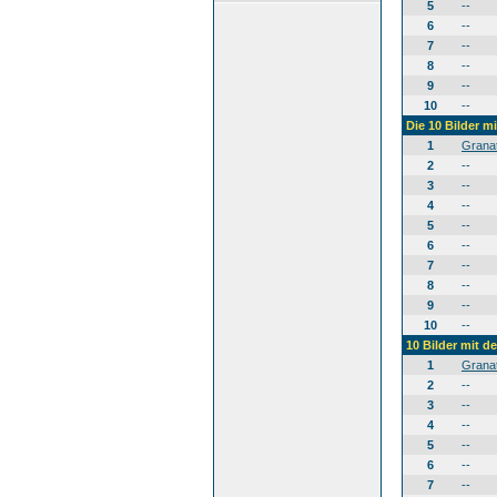
5
--
6
--
7
--
8
--
9
--
10
--
Die 10 Bilder m
1
Grana
2
--
3
--
4
--
5
--
6
--
7
--
8
--
9
--
10
--
10 Bilder mit 
1
Grana
2
--
3
--
4
--
5
--
6
--
7
--