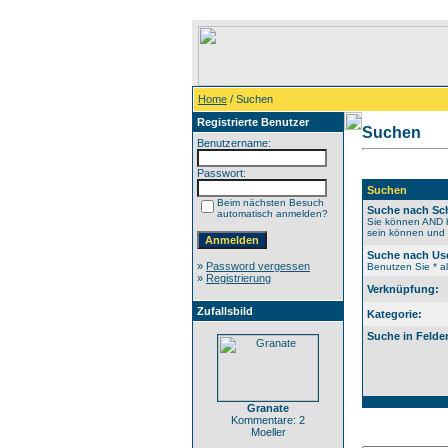
Home
/ Suchen
Registrierte Benutzer
Suchen
Benutzername:
Passwort:
Suchen
Beim nächsten Besuch
Suche nach Sch
automatisch anmelden?
Sie können AND b
sein können und N
Suche nach Us
»
Password vergessen
Benutzen Sie * al
»
Registrierung
Verknüpfung:
Zufallsbild
Kategorie:
Suche in Felde
Granate
Kommentare: 2
Moeller