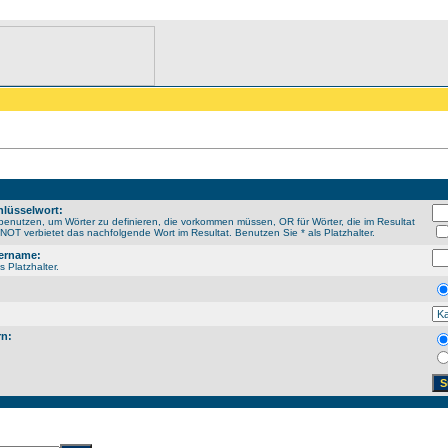
lüsselwort:
enutzen, um Wörter zu definieren, die vorkommen müssen, OR für Wörter, die im Resultat
OT verbietet das nachfolgende Wort im Resultat. Benutzen Sie * als Platzhalter.
ername:
s Platzhalter.
rn: