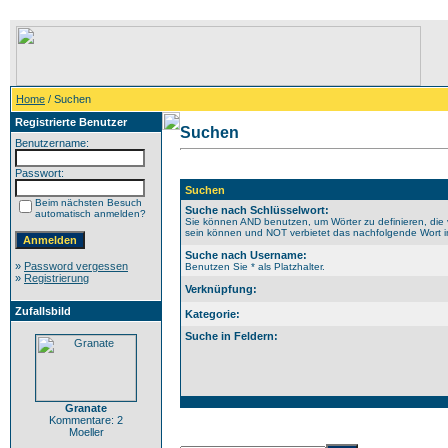
Home
/ Suchen
Registrierte Benutzer
Suchen
Benutzername:
Passwort:
Suchen
Beim nächsten Besuch
Suche nach Schlüsselwort:
automatisch anmelden?
Sie können AND benutzen, um Wörter zu definieren, die 
sein können und NOT verbietet das nachfolgende Wort im 
Suche nach Username:
»
Password vergessen
Benutzen Sie * als Platzhalter.
»
Registrierung
Verknüpfung:
Zufallsbild
Kategorie:
Suche in Feldern:
Granate
Kommentare: 2
Moeller