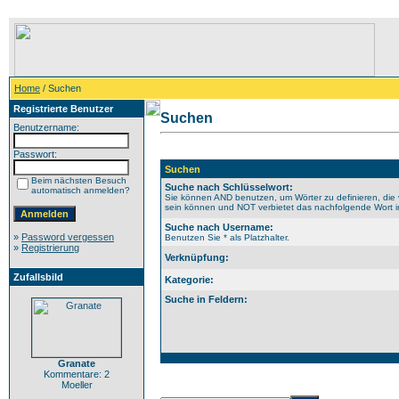
Home
/ Suchen
Registrierte Benutzer
Suchen
Benutzername:
Passwort:
Suchen
Beim nächsten Besuch
Suche nach Schlüsselwort:
automatisch anmelden?
Sie können AND benutzen, um Wörter zu definieren, die 
sein können und NOT verbietet das nachfolgende Wort im 
Suche nach Username:
»
Password vergessen
Benutzen Sie * als Platzhalter.
»
Registrierung
Verknüpfung:
Zufallsbild
Kategorie:
Suche in Feldern:
Granate
Kommentare: 2
Moeller