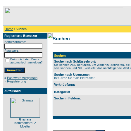
Home
/ Suchen
Registrierte Benutzer
Suchen
Benutzername:
Passwort:
Suchen
Beim nächsten Besuch
Suche nach Schlüsselwort:
automatisch anmelden?
Sie können AND benutzen, um Wörter zu definieren, die 
sein können und NOT verbietet das nachfolgende Wort im 
Suche nach Username:
»
Password vergessen
Benutzen Sie * als Platzhalter.
»
Registrierung
Verknüpfung:
Zufallsbild
Kategorie:
Suche in Feldern:
Granate
Kommentare: 2
Moeller