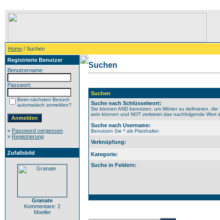
Home
/ Suchen
Registrierte Benutzer
Suchen
Benutzername:
Passwort:
Suchen
Beim nächsten Besuch
Suche nach Schlüsselwort:
automatisch anmelden?
Sie können AND benutzen, um Wörter zu definieren, die 
sein können und NOT verbietet das nachfolgende Wort im 
Suche nach Username:
»
Password vergessen
Benutzen Sie * als Platzhalter.
»
Registrierung
Verknüpfung:
Zufallsbild
Kategorie:
Suche in Feldern:
Granate
Kommentare: 2
Moeller