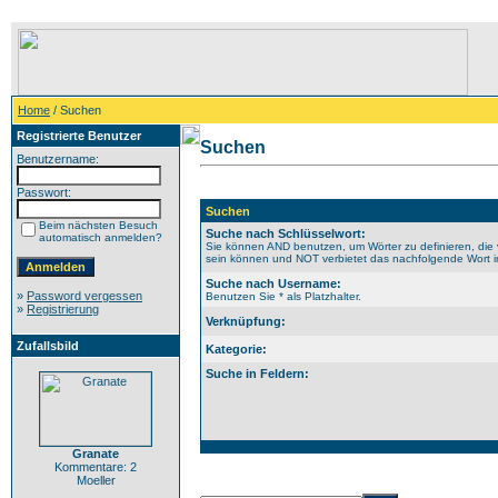
Home
/ Suchen
Registrierte Benutzer
Suchen
Benutzername:
Passwort:
Suchen
Beim nächsten Besuch
Suche nach Schlüsselwort:
automatisch anmelden?
Sie können AND benutzen, um Wörter zu definieren, die 
sein können und NOT verbietet das nachfolgende Wort im 
Suche nach Username:
»
Password vergessen
Benutzen Sie * als Platzhalter.
»
Registrierung
Verknüpfung:
Zufallsbild
Kategorie:
Suche in Feldern:
Granate
Kommentare: 2
Moeller