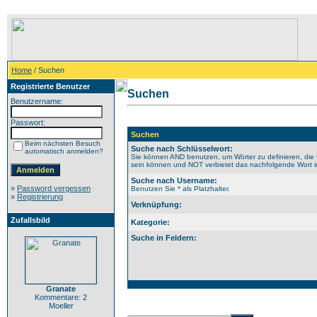
Home
/ Suchen
Registrierte Benutzer
Suchen
Benutzername:
Passwort:
Suchen
Beim nächsten Besuch
Suche nach Schlüsselwort:
automatisch anmelden?
Sie können AND benutzen, um Wörter zu definieren, die 
sein können und NOT verbietet das nachfolgende Wort im 
Suche nach Username:
»
Password vergessen
Benutzen Sie * als Platzhalter.
»
Registrierung
Verknüpfung:
Zufallsbild
Kategorie:
Suche in Feldern:
Granate
Kommentare: 2
Moeller