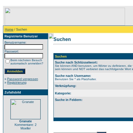
Home
/ Suchen
Registrierte Benutzer
Suchen
Benutzername:
Passwort:
Suchen
Beim nächsten Besuch
Suche nach Schlüsselwort:
automatisch anmelden?
Sie können AND benutzen, um Wörter zu definieren, die 
sein können und NOT verbietet das nachfolgende Wort im 
Suche nach Username:
»
Password vergessen
Benutzen Sie * als Platzhalter.
»
Registrierung
Verknüpfung:
Zufallsbild
Kategorie:
Suche in Feldern:
Granate
Kommentare: 2
Moeller