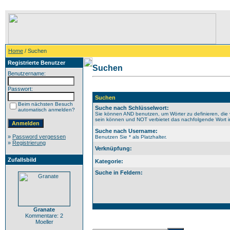
Home
/ Suchen
Registrierte Benutzer
Suchen
Benutzername:
Passwort:
Suchen
Beim nächsten Besuch
Suche nach Schlüsselwort:
automatisch anmelden?
Sie können AND benutzen, um Wörter zu definieren, die 
sein können und NOT verbietet das nachfolgende Wort im 
Suche nach Username:
»
Password vergessen
Benutzen Sie * als Platzhalter.
»
Registrierung
Verknüpfung:
Zufallsbild
Kategorie:
Suche in Feldern:
Granate
Kommentare: 2
Moeller