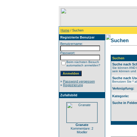
Home
/ Suchen
Registrierte Benutzer
Suchen
Benutzername:
Passwort:
Suchen
Beim nächsten Besuch
Suche nach Sch
automatisch anmelden?
Sie können AND b
sein können und N
Suche nach Us
»
Password vergessen
Benutzen Sie * al
»
Registrierung
Verknüpfung:
Zufallsbild
Kategorie:
Suche in Felde
Granate
Kommentare: 2
Moeller