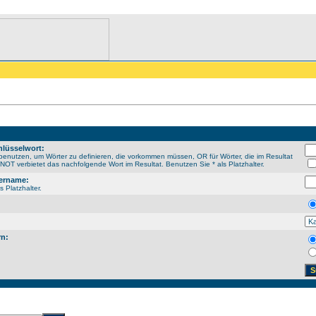
lüsselwort:
enutzen, um Wörter zu definieren, die vorkommen müssen, OR für Wörter, die im Resultat
OT verbietet das nachfolgende Wort im Resultat. Benutzen Sie * als Platzhalter.
ername:
s Platzhalter.
rn: