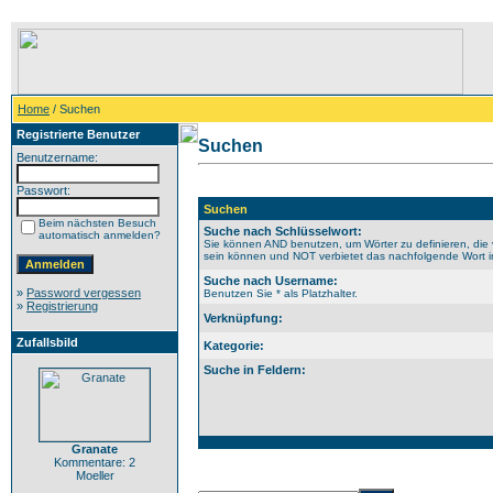
Home
/ Suchen
Registrierte Benutzer
Suchen
Benutzername:
Passwort:
Suchen
Beim nächsten Besuch
Suche nach Schlüsselwort:
automatisch anmelden?
Sie können AND benutzen, um Wörter zu definieren, die 
sein können und NOT verbietet das nachfolgende Wort im 
Suche nach Username:
»
Password vergessen
Benutzen Sie * als Platzhalter.
»
Registrierung
Verknüpfung:
Zufallsbild
Kategorie:
Suche in Feldern:
Granate
Kommentare: 2
Moeller