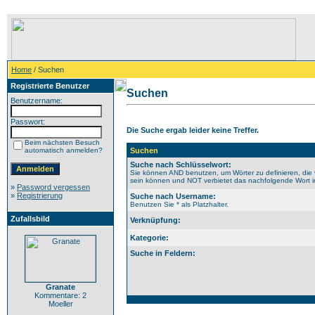
Home
/ Suchen
Registrierte Benutzer
Suchen
Benutzername:
Passwort:
Die Suche ergab leider keine Treffer.
Beim nächsten Besuch
automatisch anmelden?
Suchen
Suche nach Schlüsselwort:
Sie können AND benutzen, um Wörter zu definieren, die 
sein können und NOT verbietet das nachfolgende Wort im 
»
Password vergessen
»
Registrierung
Suche nach Username:
Benutzen Sie * als Platzhalter.
Zufallsbild
Verknüpfung:
Kategorie:
Suche in Feldern:
Granate
Kommentare: 2
Moeller