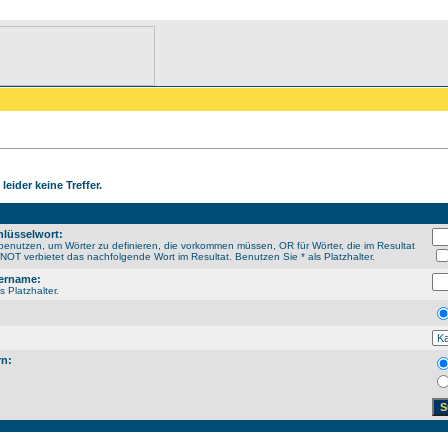
leider keine Treffer.
lüsselwort:
enutzen, um Wörter zu definieren, die vorkommen müssen, OR für Wörter, die im Resultat
OT verbietet das nachfolgende Wort im Resultat. Benutzen Sie * als Platzhalter.
ername:
s Platzhalter.
rn: