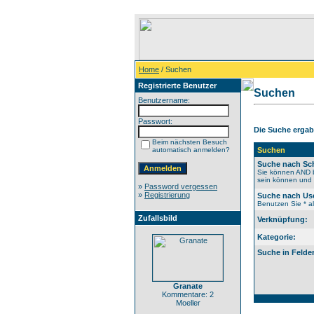
Home
/ Suchen
Registrierte Benutzer
Suchen
Benutzername:
Passwort:
Die Suche ergab 
Beim nächsten Besuch
automatisch anmelden?
Suchen
Suche nach Sch
Sie können AND b
sein können und N
»
Password vergessen
»
Registrierung
Suche nach Us
Benutzen Sie * al
Zufallsbild
Verknüpfung:
Kategorie:
Suche in Felde
Granate
Kommentare: 2
Moeller