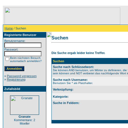
Home
/ Suchen
Registrierte Benutzer
Suchen
Benutzername:
Passwort:
Die Suche ergab leider keine Treffer.
Beim nächsten Besuch
automatisch anmelden?
Suchen
Suche nach Schlüsselwort:
Sie können AND benutzen, um Wörter zu definieren, die 
sein können und NOT verbietet das nachfolgende Wort im 
»
Password vergessen
»
Registrierung
Suche nach Username:
Benutzen Sie * als Platzhalter.
Zufallsbild
Verknüpfung:
Kategorie:
Suche in Feldern:
Granate
Kommentare: 2
Moeller