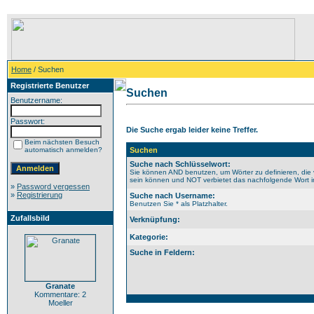
Home
/ Suchen
Registrierte Benutzer
Suchen
Benutzername:
Passwort:
Die Suche ergab leider keine Treffer.
Beim nächsten Besuch
automatisch anmelden?
Suchen
Suche nach Schlüsselwort:
Sie können AND benutzen, um Wörter zu definieren, die 
sein können und NOT verbietet das nachfolgende Wort im 
»
Password vergessen
»
Registrierung
Suche nach Username:
Benutzen Sie * als Platzhalter.
Zufallsbild
Verknüpfung:
Kategorie:
Suche in Feldern:
Granate
Kommentare: 2
Moeller