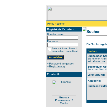
Home
/ Suchen
Registrierte Benutzer
Suchen
Benutzername:
Passwort:
Die Suche ergab 
Beim nächsten Besuch
automatisch anmelden?
Suchen
Suche nach Sch
Sie können AND b
sein können und N
»
Password vergessen
»
Registrierung
Suche nach Us
Benutzen Sie * al
Zufallsbild
Verknüpfung:
Kategorie:
Suche in Felde
Granate
Kommentare: 2
Moeller