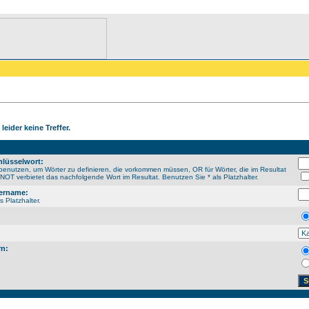
leider keine Treffer.
lüsselwort:
enutzen, um Wörter zu definieren, die vorkommen müssen, OR für Wörter, die im Resultat
OT verbietet das nachfolgende Wort im Resultat. Benutzen Sie * als Platzhalter.
ername:
s Platzhalter.
rn: