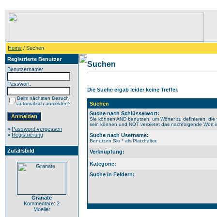
Home
/ Suchen
Registrierte Benutzer
Suchen
Benutzername:
Passwort:
Die Suche ergab leider keine Treffer.
Beim nächsten Besuch
automatisch anmelden?
Suchen
Suche nach Schlüsselwort:
Sie können AND benutzen, um Wörter zu definieren, die 
sein können und NOT verbietet das nachfolgende Wort im 
»
Password vergessen
»
Registrierung
Suche nach Username:
Benutzen Sie * als Platzhalter.
Zufallsbild
Verknüpfung:
Kategorie:
Suche in Feldern:
Granate
Kommentare: 2
Moeller