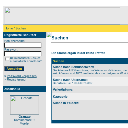
Home
/ Suchen
Registrierte Benutzer
Suchen
Benutzername:
Passwort:
Die Suche ergab leider keine Treffer.
Beim nächsten Besuch
automatisch anmelden?
Suchen
Suche nach Schlüsselwort:
Sie können AND benutzen, um Wörter zu definieren, die 
sein können und NOT verbietet das nachfolgende Wort im 
»
Password vergessen
»
Registrierung
Suche nach Username:
Benutzen Sie * als Platzhalter.
Zufallsbild
Verknüpfung:
Kategorie:
Suche in Feldern:
Granate
Kommentare: 2
Moeller