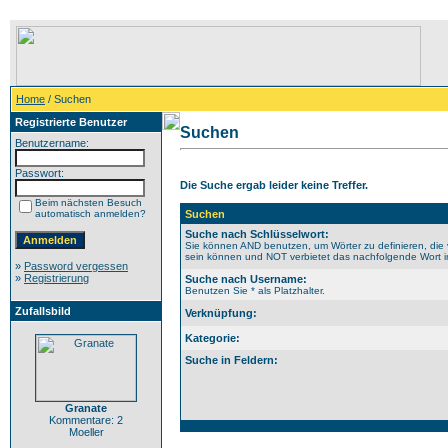
Home
/ Suchen
Registrierte Benutzer
Suchen
Benutzername:
Passwort:
Die Suche ergab leider keine Treffer.
Beim nächsten Besuch
automatisch anmelden?
Suchen
Suche nach Schlüsselwort:
Sie können AND benutzen, um Wörter zu definieren, die 
sein können und NOT verbietet das nachfolgende Wort im 
»
Password vergessen
»
Registrierung
Suche nach Username:
Benutzen Sie * als Platzhalter.
Zufallsbild
Verknüpfung:
Kategorie:
Suche in Feldern:
Granate
Kommentare: 2
Moeller