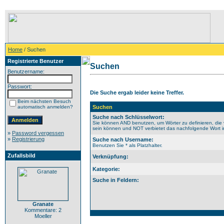
Home
/ Suchen
Registrierte Benutzer
Suchen
Benutzername:
Passwort:
Die Suche ergab leider keine Treffer.
Beim nächsten Besuch
automatisch anmelden?
Suchen
Suche nach Schlüsselwort:
Sie können AND benutzen, um Wörter zu definieren, die 
sein können und NOT verbietet das nachfolgende Wort im 
»
Password vergessen
»
Registrierung
Suche nach Username:
Benutzen Sie * als Platzhalter.
Zufallsbild
Verknüpfung:
Kategorie:
Suche in Feldern:
Granate
Kommentare: 2
Moeller