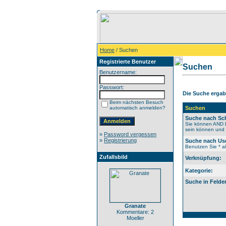
Home
/ Suchen
Registrierte Benutzer
Suchen
Benutzername:
Passwort:
Die Suche ergab 
Beim nächsten Besuch
automatisch anmelden?
Suchen
Suche nach Sch
Sie können AND b
sein können und N
»
Password vergessen
»
Registrierung
Suche nach Us
Benutzen Sie * al
Zufallsbild
Verknüpfung:
Kategorie:
Suche in Felde
Granate
Kommentare: 2
Moeller