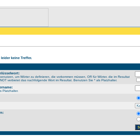
leider keine Treffer.
lüsselwort:
enutzen, um Wörter zu definieren, die vorkommen müssen, OR für Wörter, die im Resultat
OT verbietet das nachfolgende Wort im Resultat. Benutzen Sie * als Platzhalter.
ername:
s Platzhalter.
rn: