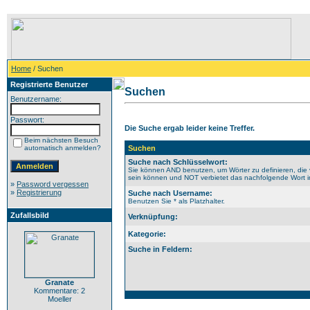
Home
/ Suchen
Registrierte Benutzer
Suchen
Benutzername:
Passwort:
Die Suche ergab leider keine Treffer.
Beim nächsten Besuch
automatisch anmelden?
Suchen
Suche nach Schlüsselwort:
Sie können AND benutzen, um Wörter zu definieren, die 
sein können und NOT verbietet das nachfolgende Wort im 
»
Password vergessen
»
Registrierung
Suche nach Username:
Benutzen Sie * als Platzhalter.
Zufallsbild
Verknüpfung:
Kategorie:
Suche in Feldern:
Granate
Kommentare: 2
Moeller