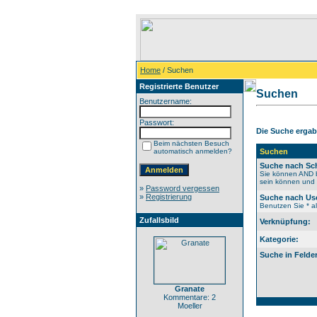
Home
/ Suchen
Registrierte Benutzer
Suchen
Benutzername:
Passwort:
Die Suche ergab 
Beim nächsten Besuch
automatisch anmelden?
Suchen
Suche nach Sch
Sie können AND b
sein können und N
»
Password vergessen
»
Registrierung
Suche nach Us
Benutzen Sie * al
Zufallsbild
Verknüpfung:
Kategorie:
Suche in Felde
Granate
Kommentare: 2
Moeller