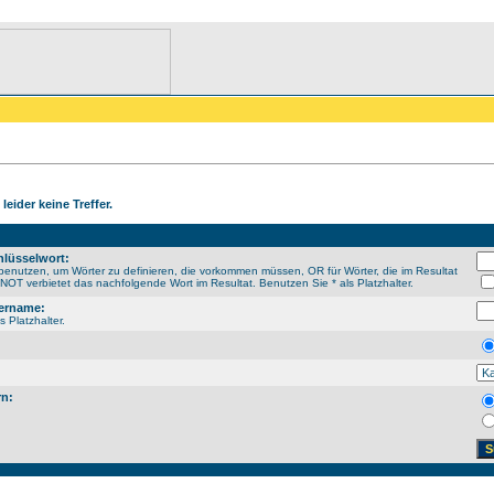
leider keine Treffer.
lüsselwort:
enutzen, um Wörter zu definieren, die vorkommen müssen, OR für Wörter, die im Resultat
OT verbietet das nachfolgende Wort im Resultat. Benutzen Sie * als Platzhalter.
ername:
s Platzhalter.
rn: