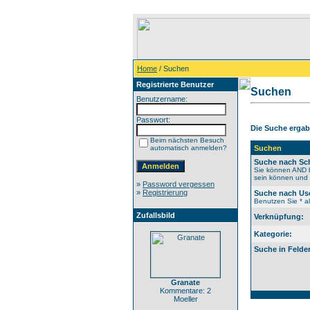
Home
/ Suchen
Registrierte Benutzer
Suchen
Benutzername:
Passwort:
Die Suche ergab 
Beim nächsten Besuch
automatisch anmelden?
Suchen
Suche nach Sch
Sie können AND b
sein können und N
»
Password vergessen
»
Registrierung
Suche nach Us
Benutzen Sie * al
Zufallsbild
Verknüpfung:
Kategorie:
Suche in Felde
Granate
Kommentare: 2
Moeller