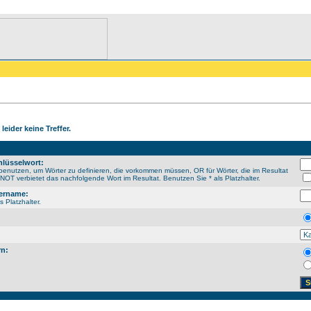
leider keine Treffer.
lüsselwort:
enutzen, um Wörter zu definieren, die vorkommen müssen, OR für Wörter, die im Resultat
OT verbietet das nachfolgende Wort im Resultat. Benutzen Sie * als Platzhalter.
ername:
s Platzhalter.
rn: