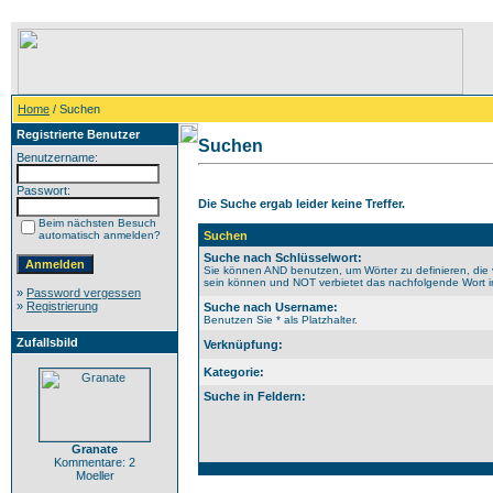
Home
/ Suchen
Registrierte Benutzer
Suchen
Benutzername:
Passwort:
Die Suche ergab leider keine Treffer.
Beim nächsten Besuch
automatisch anmelden?
Suchen
Suche nach Schlüsselwort:
Sie können AND benutzen, um Wörter zu definieren, die 
sein können und NOT verbietet das nachfolgende Wort im 
»
Password vergessen
»
Registrierung
Suche nach Username:
Benutzen Sie * als Platzhalter.
Zufallsbild
Verknüpfung:
Kategorie:
Suche in Feldern:
Granate
Kommentare: 2
Moeller