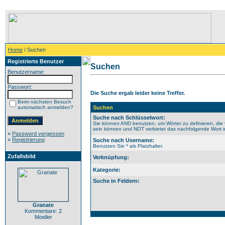
Home
/ Suchen
Registrierte Benutzer
Suchen
Benutzername:
Passwort:
Die Suche ergab leider keine Treffer.
Beim nächsten Besuch
automatisch anmelden?
Suchen
Suche nach Schlüsselwort:
Sie können AND benutzen, um Wörter zu definieren, die 
sein können und NOT verbietet das nachfolgende Wort im 
»
Password vergessen
»
Registrierung
Suche nach Username:
Benutzen Sie * als Platzhalter.
Zufallsbild
Verknüpfung:
Kategorie:
Suche in Feldern:
Granate
Kommentare: 2
Moeller