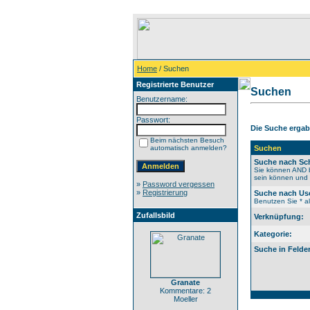
Home
/ Suchen
Registrierte Benutzer
Suchen
Benutzername:
Passwort:
Die Suche ergab 
Beim nächsten Besuch
automatisch anmelden?
Suchen
Suche nach Sch
Sie können AND b
sein können und N
»
Password vergessen
»
Registrierung
Suche nach Us
Benutzen Sie * al
Zufallsbild
Verknüpfung:
Kategorie:
Suche in Felde
Granate
Kommentare: 2
Moeller