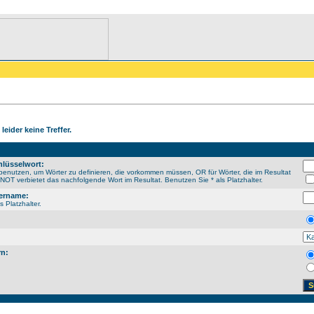
leider keine Treffer.
lüsselwort:
enutzen, um Wörter zu definieren, die vorkommen müssen, OR für Wörter, die im Resultat
OT verbietet das nachfolgende Wort im Resultat. Benutzen Sie * als Platzhalter.
ername:
s Platzhalter.
rn: