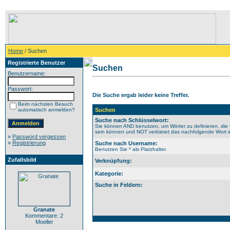
Home
/ Suchen
Registrierte Benutzer
Suchen
Benutzername:
Passwort:
Die Suche ergab leider keine Treffer.
Beim nächsten Besuch
automatisch anmelden?
Suchen
Suche nach Schlüsselwort:
Sie können AND benutzen, um Wörter zu definieren, die 
sein können und NOT verbietet das nachfolgende Wort im 
»
Password vergessen
»
Registrierung
Suche nach Username:
Benutzen Sie * als Platzhalter.
Zufallsbild
Verknüpfung:
Kategorie:
Suche in Feldern:
Granate
Kommentare: 2
Moeller